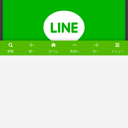
検索
前へ
ホーム
先頭へ
次へ
メニュー
※ 営業時間外にいただいたお電話は翌営業日に折り返しいたします
（月～土 8:00-18:00）
電動シャッター工事の無料相談（24受付）