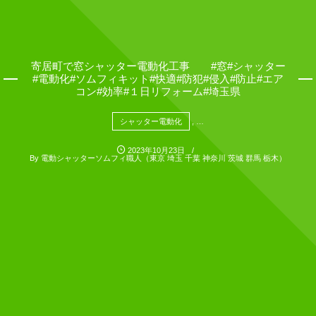
寄居町で窓シャッター電動化工事 #窓#シャッター
#電動化#ソムフィキット#快適#防犯#侵入#防止#エア
コン#効率#１日リフォーム#埼玉県
シャッター電動化
, …
2023年10月23日
By
電動シャッターソムフィ職人（東京 埼玉 千葉 神奈川 茨城 群馬 栃木）