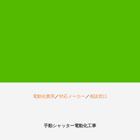
電動化費用
／
対応メーカー
／
相談窓口
手動シャッター電動化工事