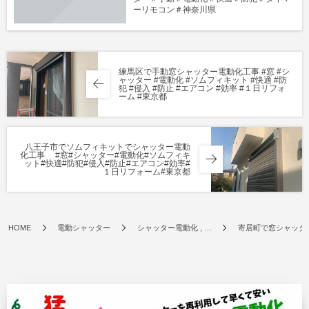
ーリモコン＃神奈川県
練馬区で手動窓シャッター電動化工事 #窓 #シ
ャッター #電動化 #ソムフィキット #快適 #防
犯 #侵入 #防止 #エアコン #効率 #１日リフォ
ーム #東京都
八王子市でソムフィキットでシャッター電動
化工事 #窓#シャッター#電動化#ソムフィキ
ット#快適#防犯#侵入#防止#エアコン#効率#
１日リフォーム#東京都
HOME
電動シャッター
シャッター電動化 , …
寄居町で窓シャッター