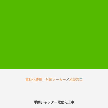
電動化費用
／
対応メーカー
／
相談窓口
手動シャッター電動化工事