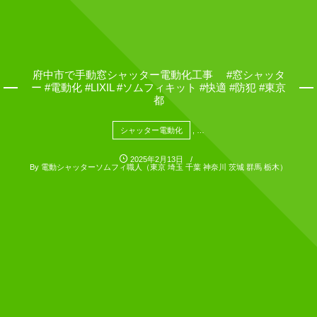
府中市で手動窓シャッター電動化工事 #窓シャッタ
ー #電動化 #LIXIL #ソムフィキット #快適 #防犯 #東京
都
シャッター電動化
, …
2025年2月13日
By
電動シャッターソムフィ職人（東京 埼玉 千葉 神奈川 茨城 群馬 栃木）