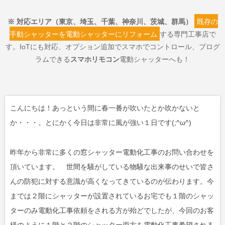
※ 対応エリア（東京、埼玉、千葉、神奈川、茨城、群馬）
既存の
手動シャッターを電動シャッターにリフォーム
する専門工事店で
す。IoTにも対応、オプション追加でスマホでコントロール、プログ
ラムできる
スマホリモコン
電動シャッターへも！
こんにちは！あっという間に春一番が吹いたとか吹かないと
か・・・。とにかく今日は非常に風が強い１日です(;^ω^)
昨年から非常に多くの窓シャッター電動化工事のお問い合わせを
頂いています。 世間を騒がしている物騒な出来事のせいで皆さ
んの防犯に対する意識が高くなってきているのが伝わります。今
までは２階にシャッターが設置されているお宅でも１階のシャッ
ターのみ電動化工事依頼をされる方が殆どでしたが、今回のお客
様のように１階と２階のシャッター両方を電動化工事希望される