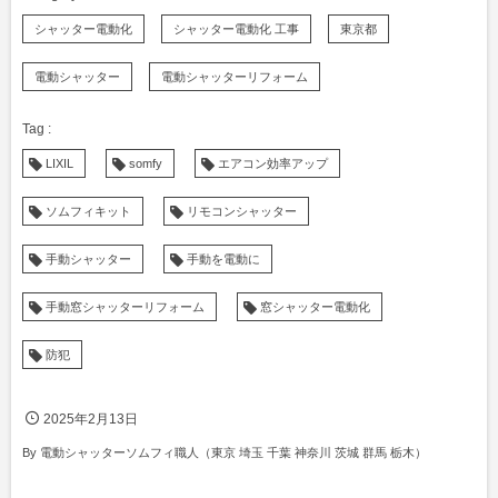
シャッター電動化
シャッター電動化 工事
東京都
電動シャッター
電動シャッターリフォーム
LIXIL
somfy
エアコン効率アップ
ソムフィキット
リモコンシャッター
手動シャッター
手動を電動に
手動窓シャッターリフォーム
窓シャッター電動化
防犯
2025年2月13日
By
電動シャッターソムフィ職人（東京 埼玉 千葉 神奈川 茨城 群馬 栃木）