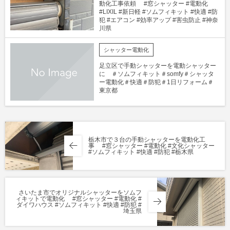
動化工事依頼 #窓シャッター #電動化
#LIXIL #新日軽 #ソムフィキット #快適 #防
犯 #エアコン #効率アップ #害虫防止 #神奈
川県
シャッター電動化
足立区で手動シャッターを電動シャッター
に ＃ソムフィキット＃somfy＃シャッタ
ー電動化＃快適＃防犯＃1日リフォーム＃
東京都
栃木市で３台の手動シャッターを電動化工
事 #窓シャッター #電動化 #文化シャッター
#ソムフィキット #快適 #防犯 #栃木県
さいたま市でオリジナルシャッターをソムフ
ィキットで電動化 #窓シャッター #電動化 #
ダイワハウス #ソムフィキット #快適 #防犯 #
埼玉県