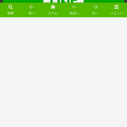
検索
前へ
ホーム
先頭へ
次へ
メニュー
※ 営業時間外にいただいたお電話は翌営業日に折り返しいたします
（月～土 8:00-18:00）
電動シャッター工事の無料相談（24受付）
ホーム
電動シャッター.net 電動化リフォーム会社