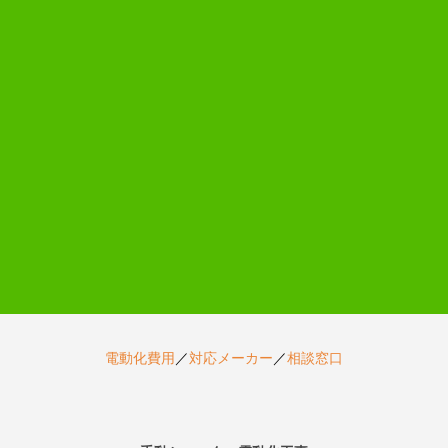
電動化費用
／
対応メーカー
／
相談窓口