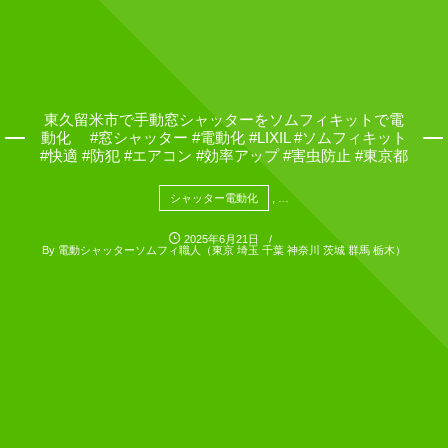
東久留米市で手動窓シャッターをソムフィキットで電
動化 #窓シャッター #電動化 #LIXIL #ソムフィキット
#快適 #防犯 #エアコン #効率アップ #害虫防止 #東京都
シャッター電動化
, …
2025年6月21日
By
電動シャッターソムフィ職人（東京 埼玉 千葉 神奈川 茨城 群馬 栃木）