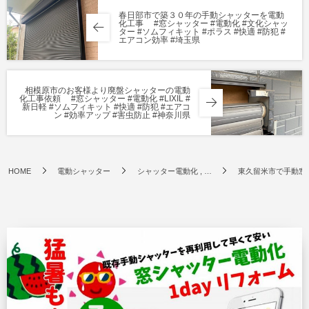
春日部市で築３０年の手動シャッターを電動
化工事 #窓シャッター #電動化 #文化シャッ
ター #ソムフィキット #ポラス #快適 #防犯 #
エアコン効率 #埼玉県
相模原市のお客様より廃盤シャッターの電動
化工事依頼 #窓シャッター #電動化 #LIXIL #
新日軽 #ソムフィキット #快適 #防犯 #エアコ
ン #効率アップ #害虫防止 #神奈川県
HOME
電動シャッター
シャッター電動化 , …
東久留米市で手動窓シャ