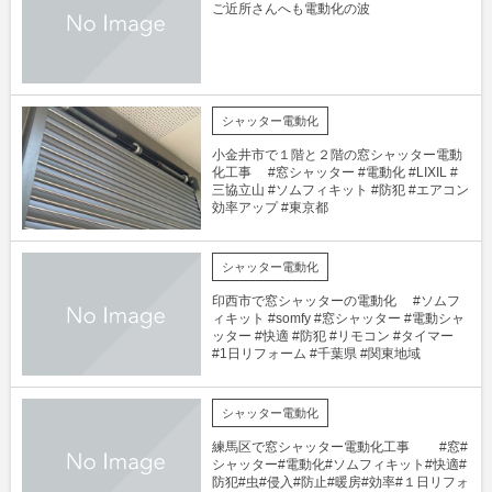
ご近所さんへも電動化の波
シャッター電動化
小金井市で１階と２階の窓シャッター電動
化工事 #窓シャッター #電動化 #LIXIL #
三協立山 #ソムフィキット #防犯 #エアコン
効率アップ #東京都
シャッター電動化
印西市で窓シャッターの電動化 #ソムフ
ィキット #somfy #窓シャッター #電動シャ
ッター #快適 #防犯 #リモコン #タイマー
#1日リフォーム #千葉県 #関東地域
シャッター電動化
練馬区で窓シャッター電動化工事 #窓#
シャッター#電動化#ソムフィキット#快適#
防犯#虫#侵入#防止#暖房#効率#１日リフォ