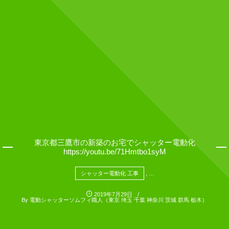
東京都三鷹市の新築のお宅でシャッター電動化
https://youtu.be/71Hmtbo1syM
シャッター電動化 工事
, …
2019年7月29日
By
電動シャッターソムフィ職人（東京 埼玉 千葉 神奈川 茨城 群馬 栃木）