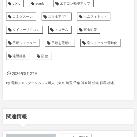
LIXIL
somfy
エアコン効率アップ
コネクスーン
スマホアプリ
ソムフィキット
タイマーリモコン
トステム
害虫対策
手動シャッター
手動を電動に
窓シャッター電動化
遠隔操作
防犯
2026年5月27日
By
電動シャッターソムフィ職人（東京 埼玉 千葉 神奈川 茨城 群馬 栃木）
関連情報