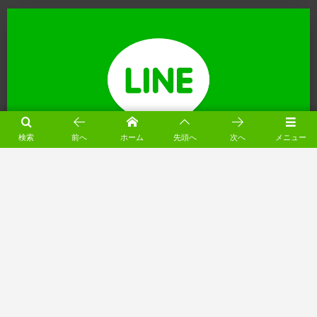
検索
前へ
ホーム
先頭へ
次へ
メニュー
※ 営業時間外にいただいたお電話は翌営業日に折り返しいたします
（月～土 8:00-18:00）
電動シャッター工事の無料相談（24受付）