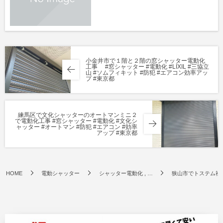
小金井市で１階と２階の窓シャッター電動化
工事 #窓シャッター #電動化 #LIXIL #三協立
山 #ソムフィキット #防犯 #エアコン効率アッ
プ #東京都
練馬区で文化シャッターのオートマンミニ２
で電動化工事 #窓シャッター #電動化 #文化シ
ャッター #オートマン #防犯 #エアコン #効率
アップ #東京都
HOME
電動シャッター
シャッター電動化 , …
狭山市でトステム社製手