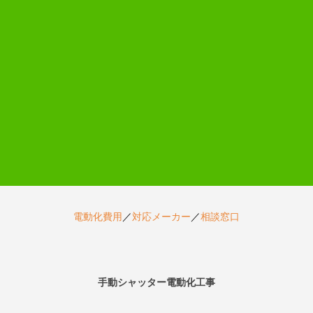
電動化費用
／
対応メーカー
／
相談窓口
手動シャッター電動化工事