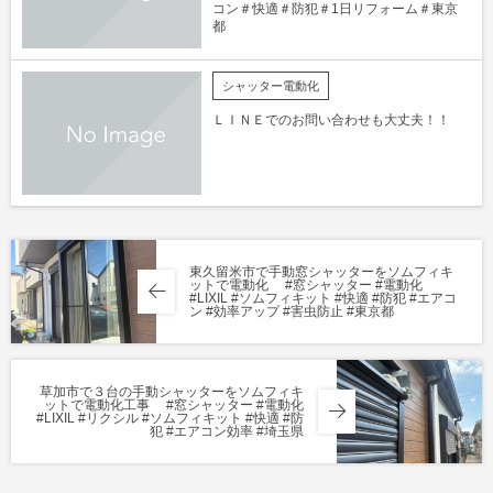
コン＃快適＃防犯＃1日リフォーム＃東京
都
シャッター電動化
ＬＩＮＥでのお問い合わせも大丈夫！！
東久留米市で手動窓シャッターをソムフィキ
ットで電動化 #窓シャッター #電動化
#LIXIL #ソムフィキット #快適 #防犯 #エアコ
ン #効率アップ #害虫防止 #東京都
草加市で３台の手動シャッターをソムフィキ
ットで電動化工事 #窓シャッター #電動化
#LIXIL #リクシル #ソムフィキット #快適 #防
犯 #エアコン効率 #埼玉県