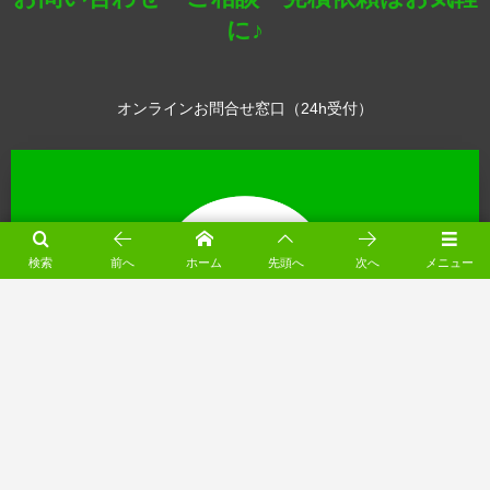
に♪
オンラインお問合せ窓口（24h受付）
検索
前へ
ホーム
先頭へ
次へ
メニュー
※ 営業時間外にいただいたお電話は翌営業日に折り返しいたします
（月～土 8:00-18:00）