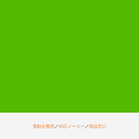
電動化費用
／
対応メーカー
／
相談窓口