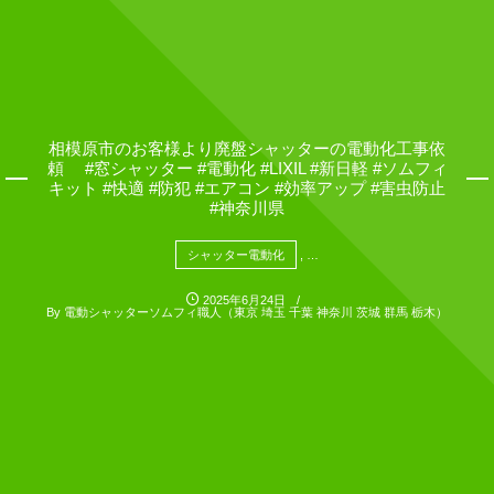
相模原市のお客様より廃盤シャッターの電動化工事依
頼 #窓シャッター #電動化 #LIXIL #新日軽 #ソムフィ
キット #快適 #防犯 #エアコン #効率アップ #害虫防止
#神奈川県
シャッター電動化
, …
2025年6月24日
By
電動シャッターソムフィ職人（東京 埼玉 千葉 神奈川 茨城 群馬 栃木）