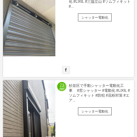
化 #LIXIL #三協立山 #ソムフィキット
#...
シャッター電動化
23
杉並区で手動シャッター電動化工
Apr
事 #窓シャッター #電動化 #LIXIL #
ソムフィキット #防犯 #花粉対策 #エ
ア...
シャッター電動化