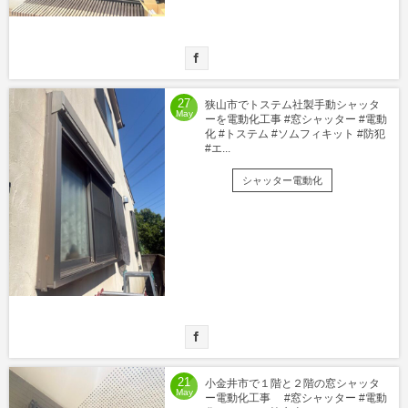
27
狭山市でトステム社製手動シャッタ
May
ーを電動化工事 #窓シャッター #電動
化 #トステム #ソムフィキット #防犯
#エ...
シャッター電動化
21
小金井市で１階と２階の窓シャッタ
May
ー電動化工事 #窓シャッター #電動