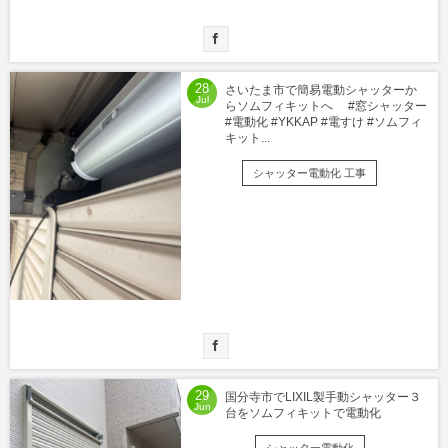
28
さいたま市で簡易電動シャッターか
Jul
らソムフィキットへ #窓シャッター
#電動化 #YKKAP #電すけ #ソムフィ
キット...
シャッター電動化 工事
29
国分寺市でLIXIL製手動シャッター３
Jun
台をソムフィキットで電動化