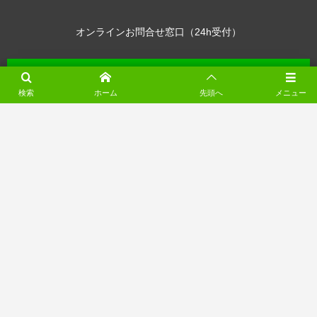
オンラインお問合せ窓口（24h受付）
検索
ホーム
先頭へ
メニュー
※ 営業時間外にいただいたお電話は翌営業日に折り返しいたします
（月～土 8:00-18:00）
電動シャッター工事の無料相談（24受付）