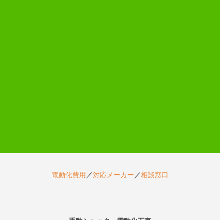
電動化費用
／
対応メーカー
／
相談窓口