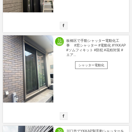
31
板橋区で手動シャッター電動化工
Mar
事 #窓シャッター #電動化 #YKKAP
#ソムフィキット #防犯 #花粉対策 #
エア...
シャッター電動化
30
川口市でYKKAP製手動シャッターを