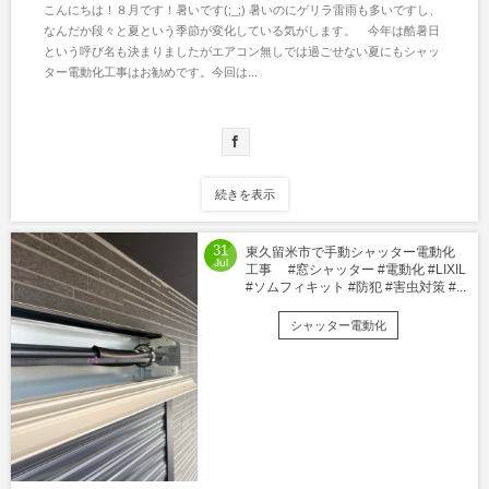
こんにちは！８月です！暑いです(;_;) 暑いのにゲリラ雷雨も多いですし、
なんだか段々と夏という季節が変化している気がします。 今年は酷暑日
という呼び名も決まりましたがエアコン無しでは過ごせない夏にもシャッ
ター電動化工事はお勧めです。今回は...
続きを表示
31
東久留米市で手動シャッター電動化
Jul
工事 #窓シャッター #電動化 #LIXIL
#ソムフィキット #防犯 #害虫対策 #...
シャッター電動化