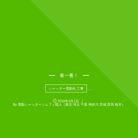
春一番！
シャッター電動化 工事
, …
2018年3月1日
By
電動シャッターソムフィ職人（東京 埼玉 千葉 神奈川 茨城 群馬 栃木）