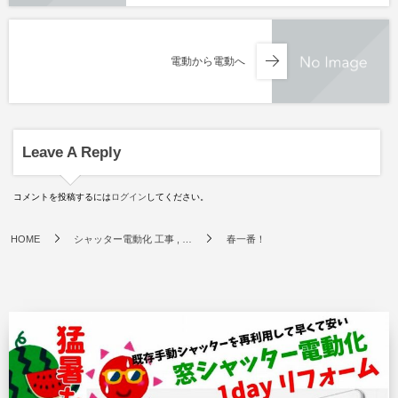
電動から電動へ
Leave A Reply
コメントを投稿するには
ログイン
してください。
HOME
シャッター電動化 工事 , …
春一番！