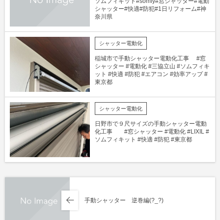
ソムフィキット#somfy#窓シャッター#電動
シャッター#快適#防犯#1日リフォーム#神
奈川県
シャッター電動化
稲城市で手動シャッター電動化工事 #窓
シャッター #電動化 #三協立山 #ソムフィキ
ット #快適 #防犯 #エアコン #効率アップ #
東京都
シャッター電動化
日野市で９尺サイズの手動シャッター電動
化工事 #窓シャッター #電動化 #LIXIL #
ソムフィキット #快適 #防犯 #東京都
手動シャッター 逆巻編(?_?)