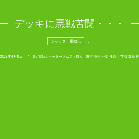
デッキに悪戦苦闘・・・
, …
シャッター電動化
2019年4月9日
By
電動シャッターソムフィ職人（東京 埼玉 千葉 神奈川 茨城 群馬 