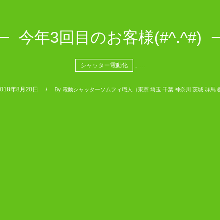
今年3回目のお客様(#^.^#)
, …
シャッター電動化
2018年8月20日
By
電動シャッターソムフィ職人（東京 埼玉 千葉 神奈川 茨城 群馬 