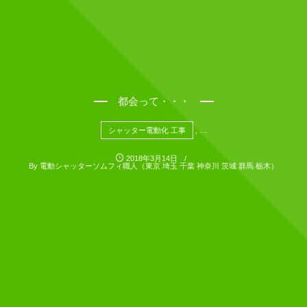
都会って・・・
シャッター電動化 工事
, …
2018年3月14日
By
電動シャッターソムフィ職人（東京 埼玉 千葉 神奈川 茨城 群馬 栃木）