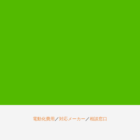
電動化費用
／
対応メーカー
／
相談窓口