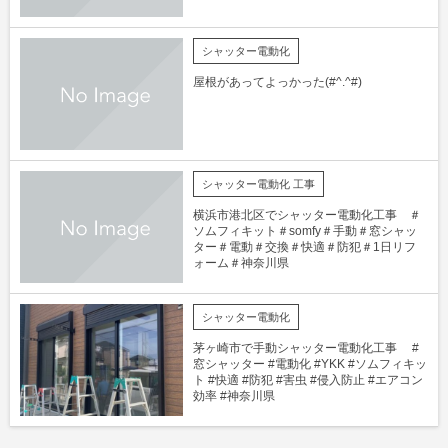
シャッター電動化
屋根があってよっかった(#^.^#)
シャッター電動化 工事
横浜市港北区でシャッター電動化工事 ＃
ソムフィキット＃somfy＃手動＃窓シャッ
ター＃電動＃交換＃快適＃防犯＃1日リフ
ォーム＃神奈川県
シャッター電動化
茅ヶ崎市で手動シャッター電動化工事 #
窓シャッター #電動化 #YKK #ソムフィキッ
ト #快適 #防犯 #害虫 #侵入防止 #エアコン
効率 #神奈川県