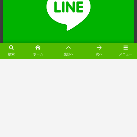
※ 営業時間外にいただいたお電話は翌営業日に折り返しいたします
検索
ホーム
先頭へ
次へ
メニュー
（月～土 8:00-18:00）
電動シャッター工事の無料相談（24受付）
ホーム
電動シャッター.net 電動化リフォーム会社